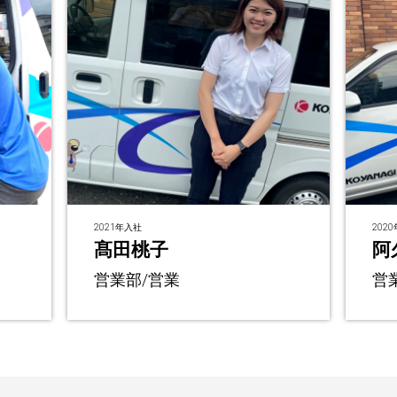
2021年入社
202
髙田桃子
阿
営業部/営業
営