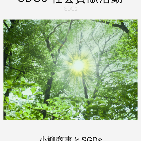
SDGs
小柳商事とSGDs